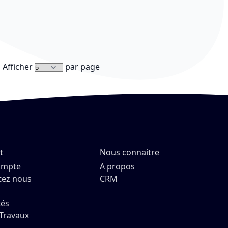
Afficher
par page
t
Nous connaitre
ompte
A propos
tez nous
CRM
tés
Travaux