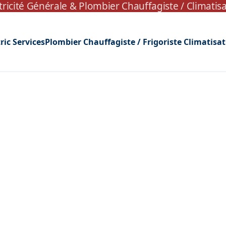
tricité Générale
&
Plombier Chauffagiste / Climatis
ric Services
Plombier Chauffagiste / Frigoriste Climatisa