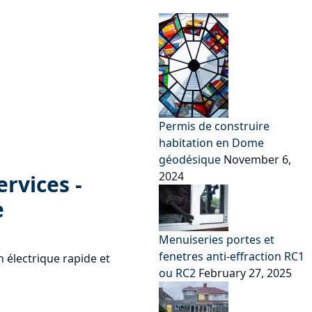
Permis de construire
habitation en Dome
géodésique
November 6,
2024
ervices -
e
Menuiseries portes et
fenetres anti-effraction RC1
n électrique rapide et
ou RC2
February 27, 2025