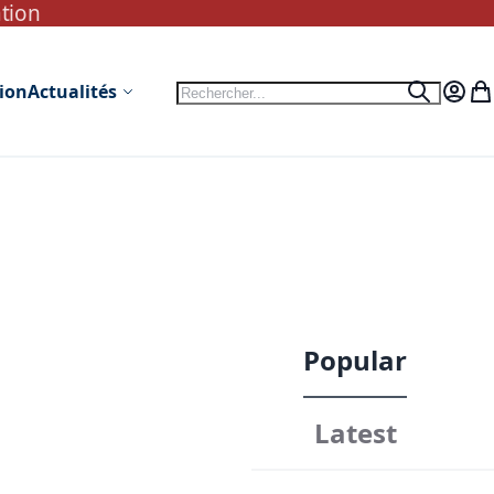
ation
Rechercher
tion
Actualités
Recherc
Mon c
Mo
Popular
Latest