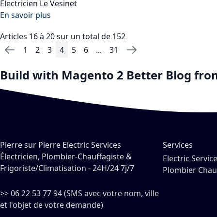
Electricien Le Vesinet
En savoir plus
Articles 16 à 20 sur un total de 152
1
2
3
4
5
6
...
31
Page
Page
Précédent
Page
Page
Page
Vous lisez actuellement la page
Page
Page
Page
Page
Suivant
Build with
Magento 2 Better Blog
fr
Pierre sur Pierre Electric Services
Services
Électricien, Plombier-Chauffagiste &
Electric Servic
Frigoriste/Climatisation - 24H/24 7j/7
Plombier Chau
>> 06 22 53 77 94 (SMS avec votre nom, ville
et l'objet de votre demande)