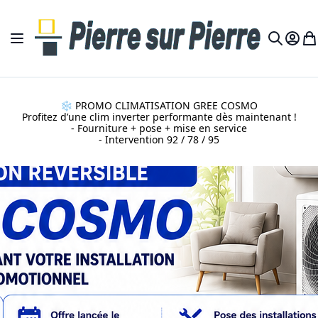
Allez au contenu
Basculer la navigation
Mon c
Mo
Recherch
❄️ PROMO CLIMATISATION GREE COSMO
Profitez d’une clim inverter performante dès maintenant !
- Fourniture + pose + mise en service
- Intervention 92 / 78 / 95