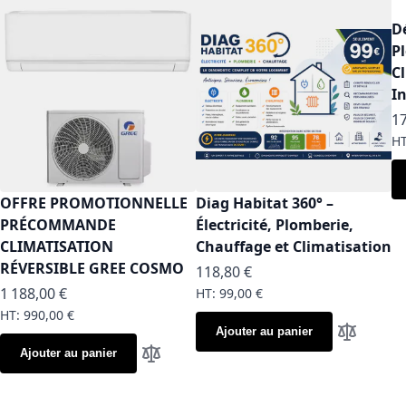
D
P
C
I
17
OFFRE PROMOTIONNELLE
Diag Habitat 360° –
PRÉCOMMANDE
Électricité, Plomberie,
CLIMATISATION
Chauffage et Climatisation
RÉVERSIBLE GREE COSMO
118,80 €
1 188,00 €
99,00 €
990,00 €
Ajouter au panier
Ajouter a
Ajouter au panier
Ajouter au comparateur