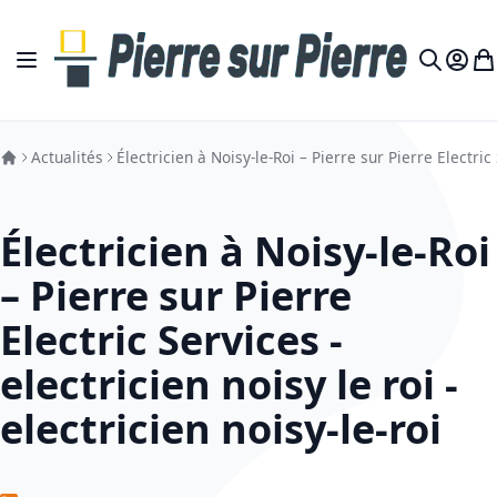
Allez au contenu
Basculer la navigation
Mon c
Mo
Recherch
Actualités
Électricien à Noisy-le-Roi – Pierre sur Pierre Electric S
Électricien à Noisy-le-Roi
– Pierre sur Pierre
Electric Services -
electricien noisy le roi -
electricien noisy-le-roi