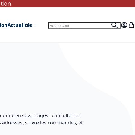
ation
Rechercher
tion
Actualités
Recherc
Mon c
Mo
 nombreux avantages : consultation
s adresses, suivre les commandes, et