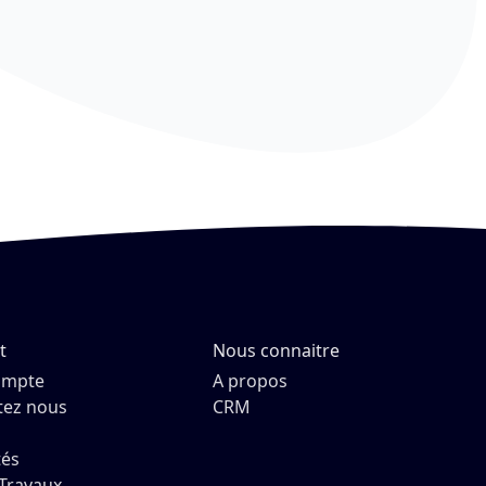
t
Nous connaitre
ompte
A propos
tez nous
CRM
tés
Travaux